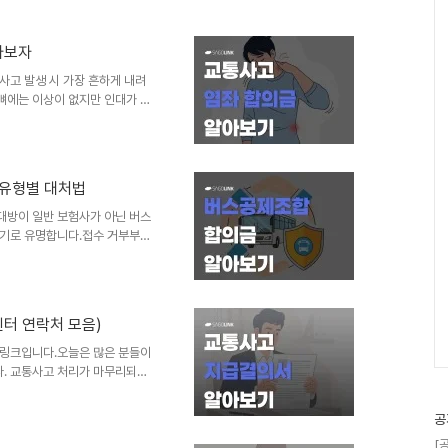
까요?대인접수 거부라는 막막한 상
해자 직접청구권'의 진행 절차와
발생할까? 대인접수 거부 사태는
아보자
은 충격으로 다칠 리 없다고 판
사고 발생 시 가장 흔하게 내려
심한 경우 ‘나이롱 환자’라고 ..
상 뼈에는 이상이 없지만 인대가 늘
다.겉으로 보이는 큰 외상이 없다
하며 종결을 유도한다는 문제가 있
, 누구는 200만 원 이상을 받
고 염좌 합의금의 산정 기준과
 유형별 대처법
 1. 교통사고 염좌 진단의 특
 직후에는 괜찮..
대방이 일반 보험사가 아닌 버스
하기로 유명합니다.접수 거부부터
혀 다른 양상을 보이기 때문입니
일반 보험사와 구별되는 버스공
 받기 위한 실전 대응법을 정리
 대응 전략을 세우기 위해서는
센터 연락처 모음)
이익 중심의 운영'버스공제조합'은
으로 피해자 구제보다는 조합원
고링크입니다.오늘은 많은 분들이
. 교통사고 처리가 마무리되고
.하지만 진짜 중요한 단계는 이
이나 실비보험에서 추가로 보험금
공
는 필수 서류가 바로 '교통사고
[
 중요한지,그리고 어떻게 발급받