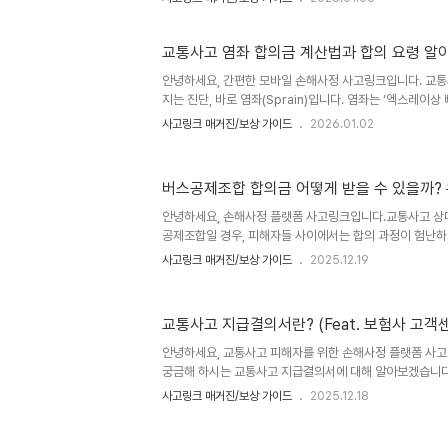
대방이 보험 접수를 안 해준다면, 내 돈으로 치료해야 할
황에서,피해자가 당당하게 행사할 수 있는 법적 권리인 '피
방법을 완벽하게 정리해 드립니다. 1. 대인접수 거부, 왜 
교통사고 염좌 합의금 계산법과 합의 요령 알
주로 경미한 교통사고에서 빈번하게 일어납니다.가해자는 작
안녕하세요, 간편한 모바일 손해사정 사고링크입니다. 교통
단하거나, 보험료 할증을 우려해 대인 접수를 꺼리게 됩니다. 
지는 진단, 바로 염좌(Sprain)입니다. 염좌는 ‘엑스레이
어나 통증이 있는 상태’로, 보통 전치 2주의 진단이 나옵니
사고링크 매거진/보상 가이드
2026.01.02
보니, 보험사에서 "경미한 사고"라며 낮은 합의금을 제시
습니다. 하지만 같은 염좌 진단이라도 누구는 50만 원을 받고
습니다.도대체 무엇이 이런 차이를 만들까요?오늘은 교통사
버스공제조합 합의금 어떻게 받을 수 있을까?
합리적인 보상을 받기 위한 실전 전략을 분석해 드리겠습니다.
징 염좌는 상해 급수 12~14급에 해당하는 경상입니다. 사고
안녕하세요, 손해사정 플랫폼 사고링크입니다.교통사고 상
공제조합일 경우, 피해자들 사이에서는 합의 과정이 험난
터무니없이 낮은 합의금 제시까지, 일반적인 보험사와는 전
사고링크 매거진/보상 가이드
2025.12.19
다. 도대체 버스공제조합은 왜 이렇게 까다로운 것일까요?
제조합의 구조적 특징과 대표적인 사고 유형, 정당한 보상을
해 드립니다. 버스공제조합, 일반 보험사와 무엇이 다른가?
교통사고 지급결의서란? (Feat. 보험사 고객
먼저 그들의 구조적 차이를 이해해야 합니다. 🚍 조합원 
버스 운송사업자들이 공동으로 설립한 단체입니다.태생적
안녕하세요, 교통사고 피해자를 위한 손해사정 플랫폼 사
(버스 회사와 기사)..
궁금해 하시는 교통사고 지급결의서에 대해 알아보겠습니다
합의금까지 받았다면 절차가 다 끝났다고 생각하기 쉽습니다
사고링크 매거진/보상 가이드
2025.12.18
제부터 시작일 수 있습니다. 바로 내가 가입한 운전자보험
을 타야 하기 때문입니다.이때 보험사에서 가장 먼저 요구하
지급결의서'입니다.오늘은 이 서류가 도대체 무엇인지, 왜