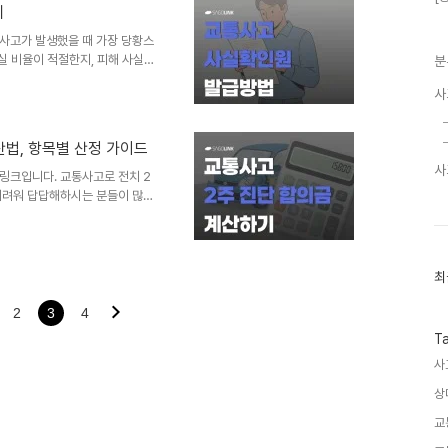
리
란?교통사고 지급결의서란, 쉽게
 보험금을, 어떤 명목으로 지급
사고가 발생했을 때 가장 당황스
실 비율이 적절한지, 피해 사실
분
류가 하나 있습니다.바로 '교통
사
일 뿐만 아니라, 법적 분쟁 시
 집에서도 간편하게 해결할 수
경우 대처하는 이의신청 방법까
산법, 항목별 산정 가이드
히 '교사원'이라 불리는 이 문서
사
마치고 그 결과를 공적으로 증명
링크입니다. 교통사고로 전치 2
어려워 답답해하시는 분들이 많습
료, 휴업손해,그리고 가장 중요
분석해 드립니다. 경미한 사고,
은 빈도를 차지하는 것이 전치
좌' 등의 진단을 받게 되는데,이
최
최
근
 되실 겁니다. 본 글에서는 실
글
고 가장 중요한 변수인 '향후치
2
3
4
과
인
T
기
사
글
상
교