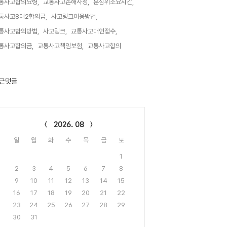
통사고합의요령,
교통사고손해사정,
분심위소요시간,
통사고8대2합의금,
사고링크이용방법,
통사고합의방법,
사고링크,
교통사고대인접수,
통사고합의금,
교통사고책임보험,
교통사고합의,
근댓글
lendar
2026. 08
일
월
화
수
목
금
토
1
2
3
4
5
6
7
8
9
10
11
12
13
14
15
16
17
18
19
20
21
22
23
24
25
26
27
28
29
30
31