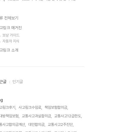
류 전체보기
고링크 매거진
보상 가이드
자동차 지식
고링크 소개
근글
인기글
ag
고링크후기,
사고링크수임료,
책임보험합의금,
대방책임보험,
교통사고과실합의금,
교통사고12급한도,
통사고합의금계산,
대인합의금,
교통사고2주진단,