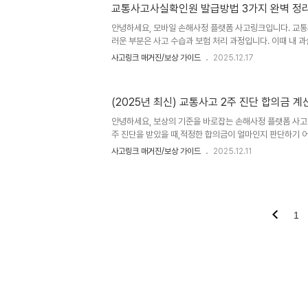
교통사고사실확인원 발급방법 3가지 완벽 정
는지 상세하게 정리해 드리겠습니다. 교통사고 지급결의서
말해 교통사고 처리를 담당한 보험사가 "피해자에게 얼마의
안녕하세요, 모바일 손해사정 플랫폼 사고링크입니다. 교통
했다"라는 내용을 공식..
러운 부분은 사고 수습과 보험 처리 과정입니다. 이때 내 과
이 제대로 입증되었는지 확인하기 위해 반드시 챙겨야 할 서
사고링크 매거진/보상 가이드
2025.12.17
사고사실확인원'입니다. 이 문서는 보험사 제출용으로 필수적
사고 경위를 입증하는 가장 객관적인 자료가 됩니다.오늘은
있는 교통사고사실확인원 발급방법과,내용이 사실과 다를 
(2025년 최신) 교통사고 2주 진단 합의금 계
지 상세하게 정리해 드립니다. 교통사고사실확인원이란? 흔
는, 관할 경찰서에 신고된 교통사고에 대해 경찰이 수사를 
안녕하세요, 보상의 기준을 바로잡는 손해사정 플랫폼 사고
해 주는 서류입..
주 진단을 받았을 때,적정한 합의금이 얼마인지 판단하기 
니다. 오늘은 2025년 도시일용노임 단가를 기준으로 위자
사고링크 매거진/보상 가이드
2025.12.11
한 향후치료비 산정 방식까지. 실제 사례를 통해 알기 쉽게 
보험사 제시 금액 믿어도 될까? 교통사고 발생 후 가장 많
2~3주 진단의 경상 사고입니다. 대개 '경추염좌'나 '요추염
때 보험사가 제시하는 금액을 그대로 받아들여야 할지 고민이
제 사고 사례(전치 2주)를 바탕으로 위자료, 휴업손해,그리
1
료..