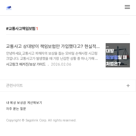
교통사고책임보험
1
교통사고 상대방이 책임보험만 가입했다고? 현실적인
대처법 알아보자
안녕하세요,교통사고 피해자의 보상을 돕는 모바일 손해사정 사고링
크입니다. 교통사고가 발생했을 때 가장 난감한 상황 중 하나,가해 차
량이 종합보험이 아닌 '책임보험’에만 가입된 경우입니다. 일반적으로
사고링크 매거진/보상 가이드
2026.02.06
는 상대방 보험사에서 치료비와 합의금을 모두 책임져주는 경우가 많
지만,책임보험만 가입된 차량과의 사고는 구조가 매우 달라집니다. 자
칫하면 제대로 된 보상은커녕,내 주머니에서 치료비를 지불해야 하는
억울한 상황이 벌어질 수도 있기 때문인데요. 오늘은 책임보험의 보상
관련사이트
한도 구조를 이해하고,피해자가 손해를 보지 않기 위해 반드시 확인해
야 할무보험차 상해 특약 활용법까지 정리해 드립니다. 1. 책임보험 vs
종합보험, 무엇이 다른가요?책임보험건의 사고 처리가 복잡해지는 원
내 예상 보상금 계산해보기
인은 '보상 한도의 유무'에 있습니다. ✅ 종합..
자주 묻는 질문
Copyright © Sagolink Corp. All rights reserved.