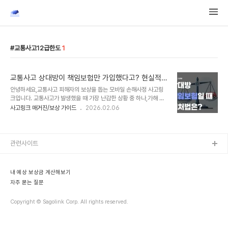
교통사고12급한도
1
교통사고 상대방이 책임보험만 가입했다고? 현실적인
대처법 알아보자
안녕하세요,교통사고 피해자의 보상을 돕는 모바일 손해사정 사고링
크입니다. 교통사고가 발생했을 때 가장 난감한 상황 중 하나,가해 차
량이 종합보험이 아닌 '책임보험’에만 가입된 경우입니다. 일반적으로
사고링크 매거진/보상 가이드
2026.02.06
는 상대방 보험사에서 치료비와 합의금을 모두 책임져주는 경우가 많
지만,책임보험만 가입된 차량과의 사고는 구조가 매우 달라집니다. 자
칫하면 제대로 된 보상은커녕,내 주머니에서 치료비를 지불해야 하는
억울한 상황이 벌어질 수도 있기 때문인데요. 오늘은 책임보험의 보상
관련사이트
한도 구조를 이해하고,피해자가 손해를 보지 않기 위해 반드시 확인해
야 할무보험차 상해 특약 활용법까지 정리해 드립니다. 1. 책임보험 vs
종합보험, 무엇이 다른가요?책임보험건의 사고 처리가 복잡해지는 원
내 예상 보상금 계산해보기
인은 '보상 한도의 유무'에 있습니다. ✅ 종합..
자주 묻는 질문
Copyright © Sagolink Corp. All rights reserved.