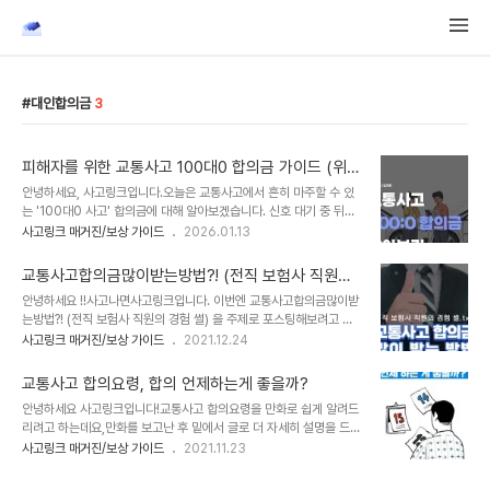
대인합의금
3
피해자를 위한 교통사고 100대0 합의금 가이드 (위자
료, 휴업손해, 향후치료비)
안녕하세요, 사고링크입니다.오늘은 교통사고에서 흔히 마주할 수 있
는 '100대0 사고' 합의금에 대해 알아보겠습니다. 신호 대기 중 뒤차
가 추돌했거나, 상대방 중앙선 침범 등 명백한 과실로 사고가 났을 때
사고링크 매거진/보상 가이드
2026.01.13
우리는 100대0 사고의 피해자가 됩니다. 내 과실이 전혀 없는 상황인
만큼, 당연히 보상 과정도 순탄할 것이라 기대하기 쉽습니다. 하지만
교통사고합의금많이받는방법?! (전직 보험사 직원의
현실은 다릅니다.보험사는 피해자의 과실 여부와 관계없이, 최소한의
경험썰)
안녕하세요 !!사고나면사고링크입니다. 이번엔 교통사고합의금많이받
금액으로 사건을 조기에 종결하려 하기 때문입니다. 무과실 피해자임
는방법?! (전직 보험사 직원의 경험 썰) 을 주제로 포스팅해보려고 합
에도 불구하고 제대로 알지 못하면 터무니없이 적은 금액에 합의하는
니다. 개인의 의견입니다. 참고 용도로만 사용하시고, 개별적인 상세한
사고링크 매거진/보상 가이드
2021.12.24
경우가 빈번합니다. 오늘은 100대0 사고 피해자가 정당한 권리를 찾
내용은 손해사정사 상담을 통해 진행하시기 바랍니다. > 교통사고합
기 위해 알아야 할 합의금 구조와 대응 전략을 정리해 드립니다. 100
의금많이받는방법으로처음에 높은 합의금을 부르는게 낫다는 얘기가
대0 사고, 무엇이 유리한가? 합..
교통사고 합의요령, 합의 언제하는게 좋을까?
있습니다. 300만원을 받을 생각이면 500만원을 부르는 식으로 말
안녕하세요 사고링크입니다!교통사고 합의요령을 만화로 쉽게 알려드
이죠. 하지만 과연 이게 괜찮은 방법일까요? 교통사고합의가 협상의
리려고 하는데요,만화를 보고난 후 밑에서 글로 더 자세히 설명을 드리
형태를 띠는 것은 맞습니다. 교통사고 합의금은 위자료, 기타손배금,
겠습니다. 이번 주제는교통사고 치료 중 합의, 언제 하는 게 좋을까?입
사고링크 매거진/보상 가이드
2021.11.23
휴업손해액, 향후치료비 로 구성되는데 위자료, 기타손배금, 휴업손해
니다. 교통사고 합의 언제해야하는지 고민되시나요? 교통사고 합의는
액은 보통 약관대로 고정되어 지급이 됩니다. 하지만, 향후치료비 항목
치료 후에도 늦지 않습니다. 상대 보험사에서는 합의를 빠르게, 그리고
이 변동성이 큽니다. 여기..