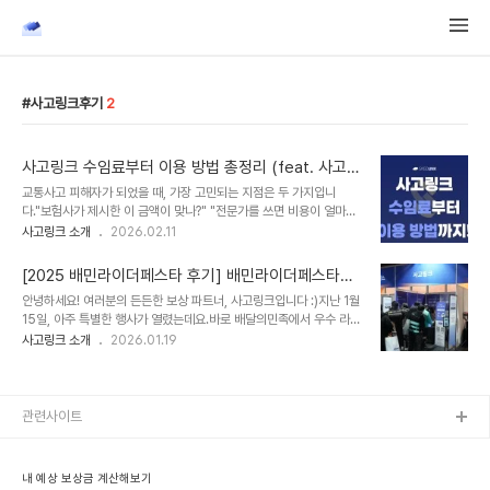
사고링크후기
2
사고링크 수임료부터 이용 방법 총정리 (feat. 사고링
크 후기)
교통사고 피해자가 되었을 때, 가장 고민되는 지점은 두 가지입니
다."보험사가 제시한 이 금액이 맞나?" "전문가를 쓰면 비용이 얼마나
들까?"보험사의 말만 믿고 덜컥 합의하자니 손해 보는 것 같고,전문가
사고링크 소개
2026.02.11
를 선임하자니 비용 부담이 클 것 같아 망설여지기 마련입니다. 오늘은
교통사고 피해자들을 위한 '사고링크'의 서비스 소개,사고링크 수임료,
[2025 배민라이더페스타 후기] 배민라이더페스타에
그리고 구체적인 이용 방법까지 사고링크가 직접! 정리해 드립니다. 1.
사고링크가 떴다! 🛵
안녕하세요! 여러분의 든든한 보상 파트너, 사고링크입니다 :)지난 1월
사고링크, 어떤 서비스인가요? 사고링크는 누적 16만 명의 고객이 선
15일, 아주 특별한 행사가 열렸는데요.바로 배달의민족에서 우수 라이
택한,국내 1등 AI 기반 손해사정 플랫폼입니다.복잡한 보험 약관과 합
더님들과 라이더 가족분들을 모시고 진행한'2025 배민라이더페스
사고링크 소개
2026.01.19
의 절차를 잘 모르는 일반인 피해자가,보험사를 상대로 정당한 보상을
타'였습니다! 저희 사고링크가 배민커넥트의 공식 제휴사로서이 뜻깊
받을 수 있도록전문 손해사정사를 연결해 주는 역할을 합니다. 사고 데
은 자리에 초청받아 부스를 운영하고 왔답니다. 그 뜨거웠던 현장의 열
이터 분석내 사고 유형과 ..
기, 지금 바로 전해드릴게요! ❤️‍🔥 행사장 입구에 들어서자마자 느껴지
는 활기찬 에너지! 저희 부스도 라이더님들을 맞이할 준비를 완벽하게
관련사이트
끝내고,두근거리는 마음으로 행사가 시작되길 기다렸답니다. 라이더
님들을 직접 만나는 소중한 시간 그동안 온라인을 통해서만 라이더님
들을 접하다가,이렇게 현장에서 직접 눈을 맞추고 인사드릴 수 있어서
내 예상 보상금 계산해보기
정말 감회가 새로웠어요...