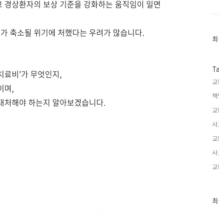
 경상환자의 보상 기준을 강화하는 움직임이 일면
리가 축소될 위기에 처했다는 우려가 많습니다.
최
최
근
글
과
인
T
치료비'가 무엇인지,
기
교
글
이며,
책
 대처해야 하는지 알아보겠습니다.
교
사
교
사
교
최