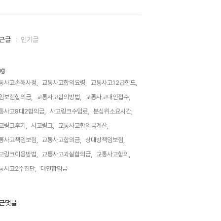
근글
인기글
ag
통사고손해사정,
교통사고합의요령,
교통사고12급한도,
임보험합의금,
교통사고합의방법,
교통사고대인접수,
통사고8대2합의금,
사고링크수임료,
분심위소요시간,
고링크후기,
사고링크,
교통사고합의금계산,
통사고책임보험,
교통사고합의금,
상대방책임보험,
고링크이용방법,
교통사고과실합의금,
교통사고합의,
통사고2주진단,
대인합의금,
근댓글